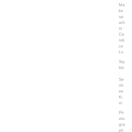
Ma
ke
up
arti
st :
Ca
ndi
ce
Lo
Sty
list
:
Se
oh
ee
Ki
m
Ph
oto
gra
ph